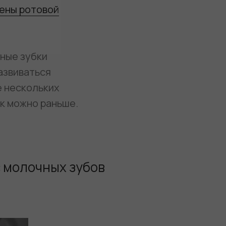
иены ротовой
ные зубки
азвиваться
е нескольких
к можно раньше.
 молочных зубов