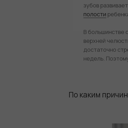
зубов развивае
полости
ребенк
В большинстве 
верхней челюсти
достаточно стр
недель. Поэтому
По каким причи