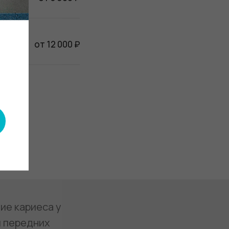
от 12 000 ₽
ие кариеса у
я передних