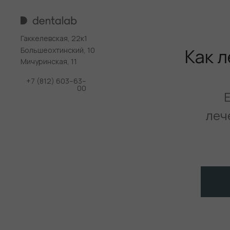
Гаккелевская, 22к1
Как л
Большеохтинский, 10
Мичуринская, 11
+7 (812) 603–63–
00
леч