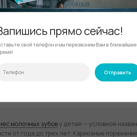
Запишись прямо сейчас!
ставьте свой телефон и мы перезвоним Вам в ближайшее
ремя!
Отправить
Смотреть полный прайс-лист →
иес молочных зубов
у детей — условное назван
сте от года до трех лет. Кариозные поражени