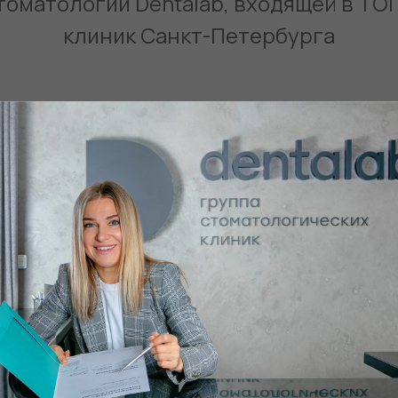
томатологии Dentalab, входящей в ТО
клиник Санкт-Петербурга
а
ия
стезия