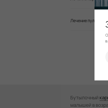
Лечение пульпита
О
в
Бутылочный
кар
малышей в возра