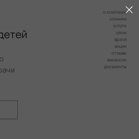
о компании
клиники
услуги
 детей
цены
врачи
акции
отзывы
ю
вакансии
документы
рачи