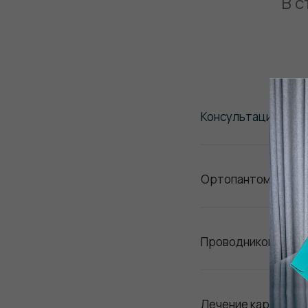
В с
Консультация врач
Ортопантомограф
Проводниковая ане
Лечение кариеса