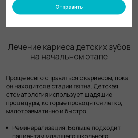
исследование, трансиллюминационный
Отправить
метод.
Лечение кариеса детских зубов
на начальном этапе
Проще всего справиться с кариесом, пока
он находится в стадии пятна. Детская
стоматология использует щадящие
процедуры, которые проводятся легко,
малотравматично и быстро.
Реминерализация
. Больше подходит
пациентам младшего школьного