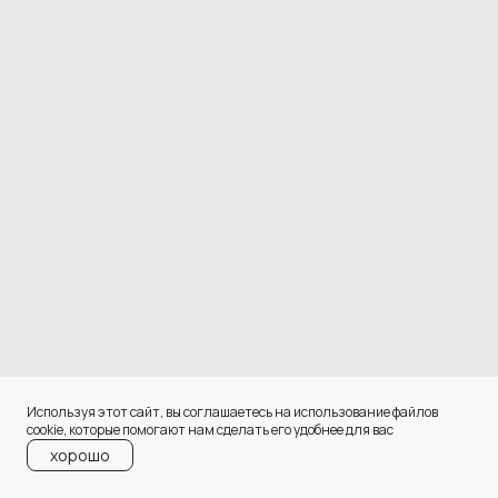
Используя этот сайт, вы соглашаетесь на использование файлов
сооkіе, которые помогают нам сделать его удобнее для вас
хорошо