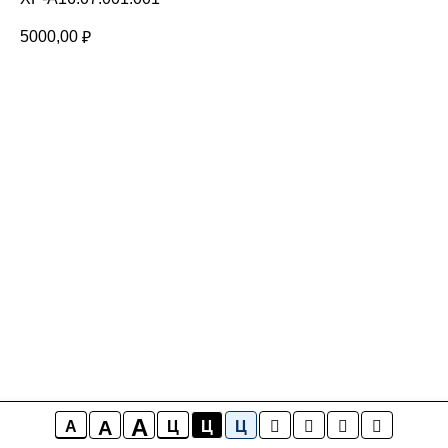
5000,00
₽
A
A
A
Ц
Ц
Ц