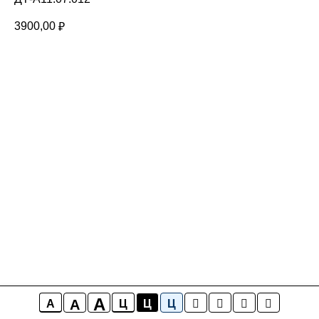
3900,00
₽
A
A
A
Ц
Ц
Ц