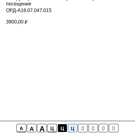
посещение
ОРД-А16:07.047.015
3900,00
₽
A
A
A
Ц
Ц
Ц