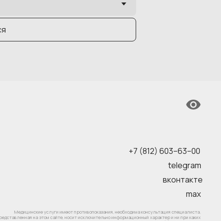
ся
+7 (812) 603–63–00
telegram
вконтакте
max
Медицинские услуги имеют противопоказания, необходима консультация специалиста.
едставленная на этом сайте, носит исключительно информационный характер и ни при каких