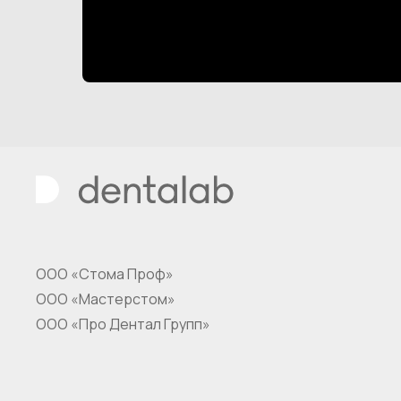
ООО «Стома Проф»
ООО «Мастерстом»
ООО «Про Дентал Групп»