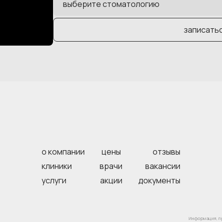
записать
о компании
цены
отзывы
клиники
врачи
вакансии
услуги
акции
документы
Информация, пр