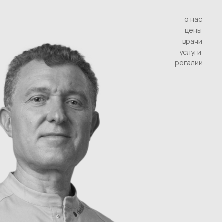
о нас
цены
врачи
услуги
регалии