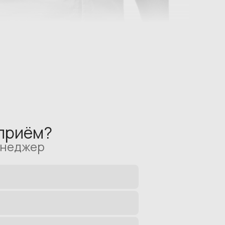
 приём?
енеджер